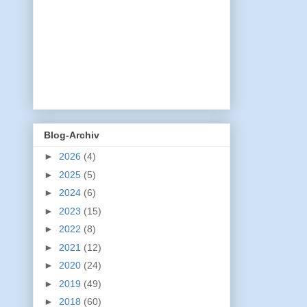
Blog-Archiv
►
2026
(4)
►
2025
(5)
►
2024
(6)
►
2023
(15)
►
2022
(8)
►
2021
(12)
►
2020
(24)
►
2019
(49)
►
2018
(60)