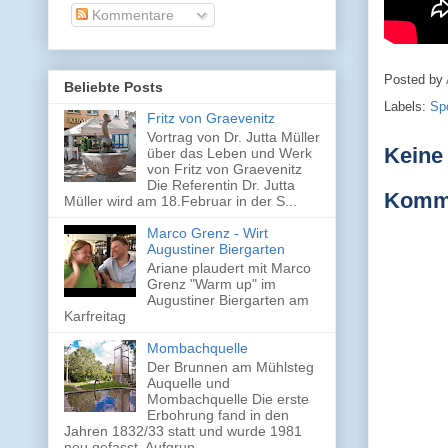
Kommentare
Posted by
Beliebte Posts
Labels:
Sp
Fritz von Graevenitz
Vortrag von Dr. Jutta Müller
Keine
über das Leben und Werk
von Fritz von Graevenitz
Die Referentin Dr. Jutta
Komme
Müller wird am 18.Februar in der S...
Marco Grenz - Wirt
Augustiner Biergarten
Ariane plaudert mit Marco
Grenz "Warm up" im
Augustiner Biergarten am
Karfreitag
Mombachquelle
Der Brunnen am Mühlsteg
Auquelle und
Mombachquelle Die erste
Erbohrung fand in den
Jahren 1832/33 statt und wurde 1981
neu gefasst. Aufgrun...