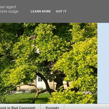
user-agent
erate usage
LEARN MORE
GOT IT
snet in Bad Cannstatt
Kontakt