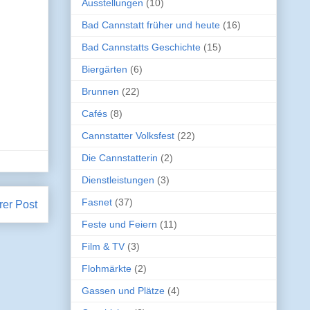
Ausstellungen
(10)
Bad Cannstatt früher und heute
(16)
Bad Cannstatts Geschichte
(15)
Biergärten
(6)
Brunnen
(22)
Cafés
(8)
Cannstatter Volksfest
(22)
Die Cannstatterin
(2)
Dienstleistungen
(3)
Fasnet
(37)
rer Post
Feste und Feiern
(11)
Film & TV
(3)
Flohmärkte
(2)
Gassen und Plätze
(4)