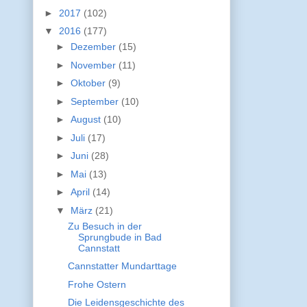
►
2017
(102)
▼
2016
(177)
►
Dezember
(15)
►
November
(11)
►
Oktober
(9)
►
September
(10)
►
August
(10)
►
Juli
(17)
►
Juni
(28)
►
Mai
(13)
►
April
(14)
▼
März
(21)
Zu Besuch in der
Sprungbude in Bad
Cannstatt
Cannstatter Mundarttage
Frohe Ostern
Die Leidensgeschichte des