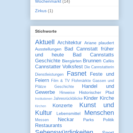
Wochenmarkt
(14)
Zirkus
(1)
Stichworte
Aktuell
Architektur
Ariane plaudert
Bad Cannstatt früher
Ausstellungen
und heute
Bad Cannstatts
Geschichte
Brunnen
Biergärten
Cafés
Cannstatter Volksfest
Die Cannstatterin
Fasnet
Feste und
Dienstleistungen
Feiern
Film & TV
Flohmärkte
Gassen und
Handel und
Plätze
Geschichte
Gewerbe
Historischer Pfad
Hinweise
Kinder
Kirche
Jahresrückblicke
Institutionen
Kunst und
Konzerte
Kirchen
Kultur
Menschen
Lebensmittel
Neckar
Parks
Politik
Messen
Restaurants
Sehenswürdigkeiten
Sport