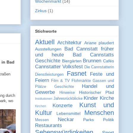
Wochenmarkt
(14)
Zirkus
(1)
Stichworte
Aktuell
Architektur
Ariane plaudert
Bad Cannstatt früher
Ausstellungen
und heute
Bad Cannstatts
Geschichte
Brunnen
Biergärten
Cafés
 in Bad
Cannstatter Volksfest
Die Cannstatterin
Fasnet
Feste und
Straßen
Dienstleistungen
Feiern
Film & TV
Flohmärkte
Gassen und
Handel und
Plätze
Geschichte
Gewerbe
Historischer Pfad
Hinweise
ang durch
Kinder
Kirche
Jahresrückblicke
Institutionen
park, wo
Kunst und
Konzerte
Kirchen
Kultur
Menschen
Lebensmittel
Neckar
Parks
Politik
Messen
Restaurants
Sehenswürdigkeiten
Sport