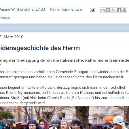
Ariane Willikonsky
at
14:33
Keine Kommentare:
nweise
25. März 2016
eidensgeschichte des Herrn
ung der Kreuzigung durch die italienische, katholische Gemeinde
t
eder der italienischen katholischen Gemeinde Stuttgart sind wieder durch die 
nnstatt gezogen und haben die Leidensgeschichte des Herrn nachgestellt.
sion beginnt am Unteren Kurpark, der Zug begibt sich dann in den Schulhof
es-Kepler-Gymnasiums, zieht dann weiter zum Rathaus und schließlich entl
dener Straße (mit Halt beim Circolo Sardo „Su Nuraghe“) bis zum oberen Kur
gungsszene dargestellt wird.