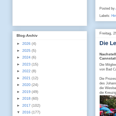
Posted by
Labels:
Hi
Freitag, 
Blog-Archiv
Die L
►
2026
(4)
►
2025
(5)
Nachstell
►
2024
(6)
Cannstat
►
2023
(15)
Die Mitgli
von Bad Ca
►
2022
(8)
►
2021
(12)
Die Prozes
des Johann
►
2020
(24)
die Wiesba
►
2019
(49)
die Kreuzi
►
2018
(60)
►
2017
(102)
▼
2016
(177)