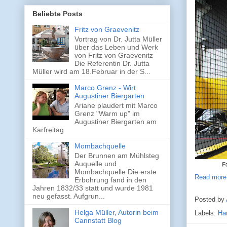
Beliebte Posts
Fritz von Graevenitz
Vortrag von Dr. Jutta Müller
über das Leben und Werk
von Fritz von Graevenitz
Die Referentin Dr. Jutta
Müller wird am 18.Februar in der S...
Marco Grenz - Wirt
Augustiner Biergarten
Ariane plaudert mit Marco
Grenz "Warm up" im
Augustiner Biergarten am
Karfreitag
Mombachquelle
Der Brunnen am Mühlsteg
Auquelle und
Mombachquelle Die erste
Read more
Erbohrung fand in den
Jahren 1832/33 statt und wurde 1981
neu gefasst. Aufgrun...
Posted by
Helga Müller, Autorin beim
Labels:
Ha
Cannstatt Blog