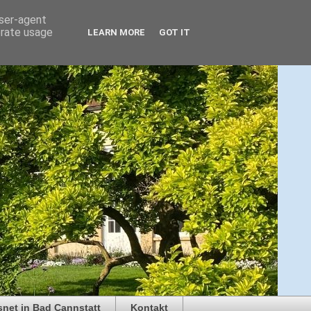
user-agent
erate usage
LEARN MORE
GOT IT
snet in Bad Cannstatt
Kontakt