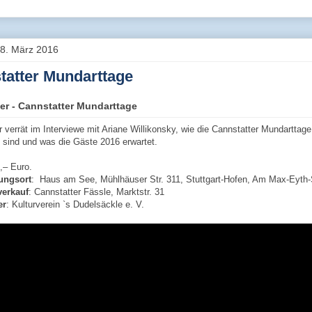
8. März 2016
tatter Mundarttage
er - Cannstatter Mundarttage
 verrät im Interviewe mit Ariane Willikonsky, wie die Cannstatter Mundarttage
 sind und was die Gäste 2016 erwartet.
5,– Euro.
tungsort
: Haus am See, Mühlhäuser Str. 311, Stuttgart-Hofen, Am Max-Eyth
verkauf
: Cannstatter Fässle, Marktstr. 31
er
: Kulturverein `s Dudelsäckle e. V.