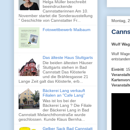
Helga Müller beschreibt
beeindruckende
Cannstatterinnen Am 10.
November startet die Sonderausstellung
" Geschichte von Cannstatter Fr...
Montag, 2
Fotowettbewerb Maibaum
Canns
Wulf Wag
Wulf Wager
Das älteste Haus Stuttgarts
entstanden
Die beiden ältesten Häuser
Stuttgarts stehen in Bad
Eintritt
: 1
Cannstatt Das Klösterle
Veranstal
und die Brählesgasse 21
Kartenvor
Lange Zeit galt das Klösterle, erb...
Veranstalt
Bäckerei Lang verkauft
Filialen an "Cafe Lang"
Was ist los bei der
Bäckerei Lang ? Die Filiale
der Bäckerei Lang in Bad
Cannstatt Melanchthonstraße wurde
geschlossen. Kunde Klaus Bernha...
Gelber Sack Bad Cannstatt