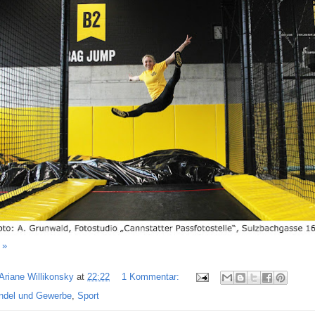
 »
Ariane Willikonsky
at
22:22
1 Kommentar:
ndel und Gewerbe
,
Sport