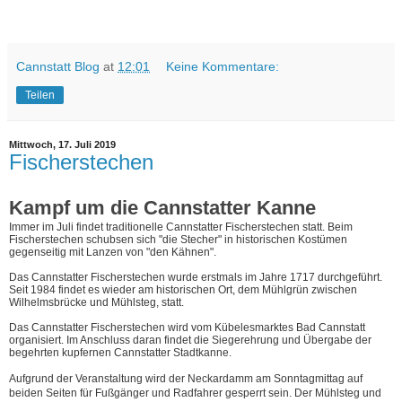
Cannstatt Blog
at
12:01
Keine Kommentare:
Teilen
Mittwoch, 17. Juli 2019
Fischerstechen
Kampf um die Cannstatter Kanne
Immer im Juli findet traditionelle Cannstatter Fischerstechen statt. Beim
Fischerstechen schubsen sich "die Stecher" in historischen Kostümen
gegenseitig mit Lanzen von "den Kähnen".
Das Cannstatter Fischerstechen wurde erstmals im Jahre 1717 durchgeführt.
Seit 1984 findet es wieder am historischen Ort, dem Mühlgrün zwischen
Wilhelmsbrücke und Mühlsteg, statt.
Das Cannstatter Fischerstechen wird vom Kübelesmarktes Bad Cannstatt
organisiert.
Im Anschluss daran findet die Siegerehrung und Übergabe der
begehrten kupfernen Cannstatter Stadtkanne.
Aufgrund der Veranstaltung wird der Neckardamm am Sonntagmittag auf
beiden Seiten für Fußgänger und Radfahrer gesperrt sein. Der Mühlsteg und