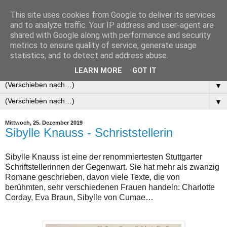
This site uses cookies from Google to deliver its services
and to analyze traffic. Your IP address and user-agent are
shared with Google along with performance and security
metrics to ensure quality of service, generate usage
statistics, and to detect and address abuse.
LEARN MORE
GOT IT
▼
▼
Mittwoch, 25. Dezember 2019
Sibylle Knauss - Schriststellerin
Sibylle Knauss ist eine der renommiertesten Stuttgarter
Schriftstellerinnen der Gegenwart. Sie hat mehr als zwanzig
Romane geschrieben, davon viele Texte, die von
berühmten, sehr verschiedenen Frauen handeln: Charlotte
Corday, Eva Braun, Sibylle von Cumae…