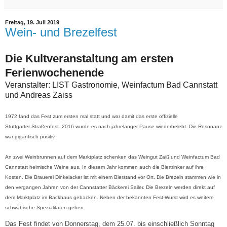
Freitag, 19. Juli 2019
Wein- und Brezelfest
Die Kultveranstaltung am ersten
Ferienwochenende
Veranstalter: LIST Gastronomie, Weinfactum Bad Cannstatt
und Andreas Zaiss
1972 fand das Fest zum ersten mal statt und war damit das erste offizielle
Stuttgarter
Straßenfest. 2016 wurde es nach jahrelanger Pause wiederbelebt. Die Resonanz
war gigantisch positiv.
An zwei Weinbrunnen auf dem Marktplatz schenken das
Weingut Zaiß und Weinfactum Bad
Cannstatt heimische Weine aus. In diesem Jahr kommen auch die Biertrinker auf ihre
Kosten. Die Brauerei Dinkelacker ist mit einem Bierstand vor Ort. Die Brezeln stammen wie in
den vergangen Jahren von der Cannstatter Bäckerei Sailer. Die Brezeln werden direkt auf
dem Marktplatz im Backhaus gebacken. Neben der bekannten Fest-Wurst wird es weitere
schwäbische Spezialitäten geben.
Das Fest findet von Donnerstag, dem 25.07. bis einschließlich Sonntag