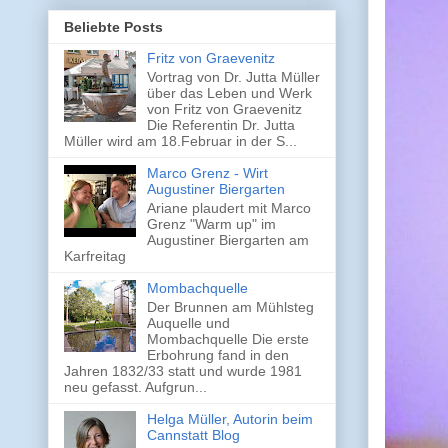
Beliebte Posts
Fritz von Graevenitz
Vortrag von Dr. Jutta Müller
über das Leben und Werk
von Fritz von Graevenitz
Die Referentin Dr. Jutta
Müller wird am 18.Februar in der S...
Marco Grenz - Wirt
Augustiner Biergarten
Ariane plaudert mit Marco
Grenz "Warm up" im
Augustiner Biergarten am
Karfreitag
Mombachquelle
Der Brunnen am Mühlsteg
Auquelle und
Mombachquelle Die erste
Erbohrung fand in den
Jahren 1832/33 statt und wurde 1981
neu gefasst. Aufgrun...
Helga Müller, Autorin beim
Cannstatt Blog