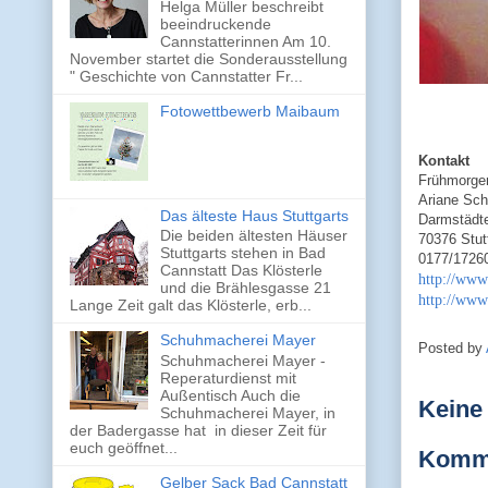
Helga Müller beschreibt
beeindruckende
Cannstatterinnen Am 10.
November startet die Sonderausstellung
" Geschichte von Cannstatter Fr...
Fotowettbewerb Maibaum
Kontakt
Frühmorge
Ariane Sch
Das älteste Haus Stuttgarts
Darmstädte
Die beiden ältesten Häuser
70376 Stut
Stuttgarts stehen in Bad
0177/1726
Cannstatt Das Klösterle
http://www
und die Brählesgasse 21
http://www
Lange Zeit galt das Klösterle, erb...
Schuhmacherei Mayer
Posted by
Schuhmacherei Mayer -
Reperaturdienst mit
Außentisch Auch die
Keine
Schuhmacherei Mayer, in
der Badergasse hat in dieser Zeit für
euch geöffnet...
Komme
Gelber Sack Bad Cannstatt