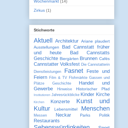
Wochenmarkt
(14)
Zirkus
(1)
Stichworte
Aktuell
Architektur
Ariane plaudert
Bad Cannstatt früher
Ausstellungen
und heute
Bad Cannstatts
Geschichte
Brunnen
Biergärten
Cafés
Cannstatter Volksfest
Die Cannstatterin
Fasnet
Feste und
Dienstleistungen
Feiern
Film & TV
Flohmärkte
Gassen und
Handel und
Plätze
Geschichte
Gewerbe
Historischer Pfad
Hinweise
Kinder
Kirche
Jahresrückblicke
Institutionen
Kunst und
Konzerte
Kirchen
Kultur
Menschen
Lebensmittel
Neckar
Parks
Politik
Messen
Restaurants
Sehenswürdigkeiten
Sport