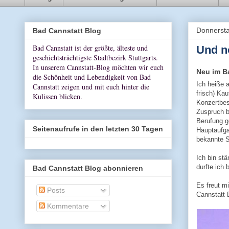
Donnersta
Bad Cannstatt Blog
Bad Cannstatt ist der größte, älteste und
Und n
geschichtsträchtigste Stadtbezirk Stuttgarts.
In unserem Cannstatt-Blog möchten wir euch
Neu im B
die Schönheit und Lebendigkeit von Bad
Ich heiße a
Cannstatt zeigen und mit euch hinter die
frisch) Ka
Kulissen blicken.
Konzertbe
Zuspruch b
Berufung g
Seitenaufrufe in den letzten 30 Tagen
Hauptaufga
bekannte St
Ich bin st
durfte ich
Bad Cannstatt Blog abonnieren
Es freut mi
Posts
Cannstatt 
Kommentare