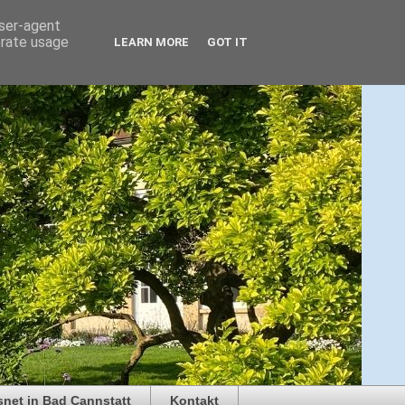
user-agent
erate usage
LEARN MORE
GOT IT
snet in Bad Cannstatt
Kontakt