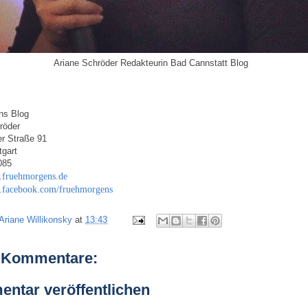
Ariane Schröder Redakteurin Bad Cannstatt Blog
ns Blog
röder
r Straße 91
tgart
085
.fruehmorgens.de
.facebook.com/fruehmorgens
Ariane Willikonsky
at
13:43
 Kommentare:
ntar veröffentlichen