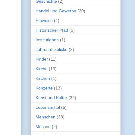
Geschichte
(2)
Handel und Gewerbe
(20)
Hinweise
(4)
Historischer Pfad
(5)
Institutionen
(1)
Jahresrückblicke
(2)
Kinder
(11)
Kirche
(13)
Kirchen
(1)
Konzerte
(13)
Kunst und Kultur
(39)
Lebensmittel
(6)
Menschen
(38)
Messen
(2)