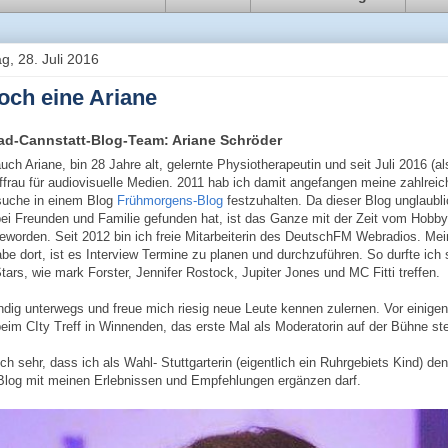
g, 28. Juli 2016
och eine Ariane
ad-Cannstatt-Blog-Team: Ariane Schröder
uch Ariane, bin 28 Jahre alt, gelernte Physiotherapeutin und seit Juli 2016 (a
uffrau für audiovisuelle Medien. 2011 hab ich damit angefangen meine zahlrei
suche in einem Blog
Frühmorgens-Blog
festzuhalten. Da dieser Blog unglaubli
ei Freunden und Familie gefunden hat, ist das Ganze mit der Zeit vom Hobby
eworden. Seit 2012 bin ich freie Mitarbeiterin des DeutschFM Webradios. Mei
be dort, ist es Interview Termine zu planen und durchzuführen. So durfte ich
ars, wie mark Forster, Jennifer Rostock, Jupiter Jones und MC Fitti treffen.
ändig unterwegs und freue mich riesig neue Leute kennen zulernen. Vor einige
 beim CIty Treff in Winnenden, das erste Mal als Moderatorin auf der Bühne st
ch sehr, dass ich als Wahl- Stuttgarterin (eigentlich ein Ruhrgebiets Kind) de
Blog mit meinen Erlebnissen und Empfehlungen ergänzen darf.