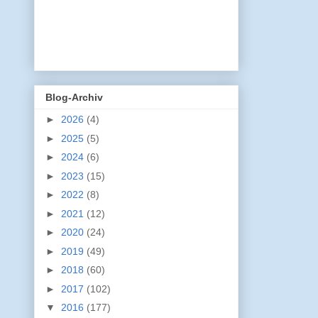
Blog-Archiv
►
2026
(4)
►
2025
(5)
►
2024
(6)
►
2023
(15)
►
2022
(8)
►
2021
(12)
►
2020
(24)
►
2019
(49)
►
2018
(60)
►
2017
(102)
▼
2016
(177)